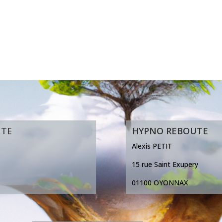
S
UTE
HYPNO REBOUTE
Alexis PETIT
15 rue Saint Exupery
01100 OYONNAX