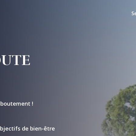
S
OUTE
reboutement !
bjectifs de bien-être