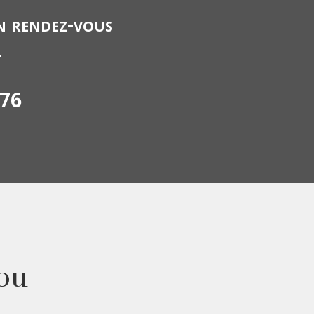
n rendez-vous
T
976
ou