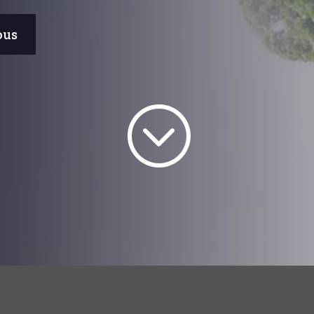
ous
;